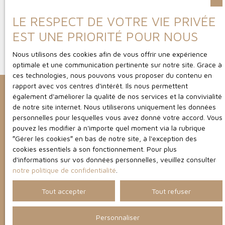
Les différents types de viager
LE RESPECT DE VOTRE VIE PRIVÉE
EST UNE PRIORITÉ POUR NOUS
Aujourd’hui et depuis quelques décennies déjà, la France
fait face à une augmentation de sa population âgée. Le
Nous utilisons des cookies afin de vous offrir une expérience
risque d’une retraite insuffisante et la hausse
optimale et une communication pertinente sur notre site. Grace à
considérable du prix de l’immobilier privilégie tout
ces technologies, nous pouvons vous proposer du contenu en
naturellement la vente en viager.
rapport avec vos centres d'intérêt. Ils nous permettent
également d'améliorer la qualité de nos services et la convivialité
de notre site internet. Nous utiliserons uniquement les données
personnelles pour lesquelles vous avez donné votre accord. Vous
pouvez les modifier à n'importe quel moment via la rubrique
″Gérer les cookies″ en bas de notre site, à l'exception des
Vous souhaitez mettre votre
cookies essentiels à son fonctionnement. Pour plus
d'informations sur vos données personnelles, veuillez consulter
bien
notre politique de confidentialité
.
en viager ?
Contactez-nous
Tout accepter
Tout refuser
Personnaliser