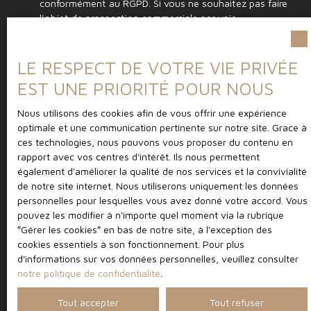
conformément au RGPD. Si vous ne souhaitez pas faire
l'objet de prospection commerciale par voie
téléphonique, vous pouvez vous inscrire gratuitement
sur la liste d'opposition au démarchage téléphonique,
prévu par l'article L223-1 du code de la consommation,
LE RESPECT DE VOTRE VIE PRIVÉE
sur le site Internet www.bloctel.gouv.fr ou par courrier
EST UNE PRIORITÉ POUR NOUS
adressé à :
Nous utilisons des cookies afin de vous offrir une expérience
Société Worldline, Service Bloctel, CS 61311, 41013
optimale et une communication pertinente sur notre site. Grace à
BLOIS CEDEX.
ces technologies, nous pouvons vous proposer du contenu en
rapport avec vos centres d'intérêt. Ils nous permettent
Pour en savoir plus sur le traitement de vos données
également d'améliorer la qualité de nos services et la convivialité
personnelles, veuillez consulter notre
politique de
de notre site internet. Nous utiliserons uniquement les données
confidentialité
.
personnelles pour lesquelles vous avez donné votre accord. Vous
pouvez les modifier à n'importe quel moment via la rubrique
″Gérer les cookies″ en bas de notre site, à l'exception des
cookies essentiels à son fonctionnement. Pour plus
Recevoir des annonces
d'informations sur vos données personnelles, veuillez consulter
notre politique de confidentialité
.
Tout accepter
Tout refuser