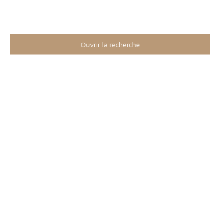
Nos biens en location
Ouvrir la recherche
Type d'offre
Location
Type de bien
Appartement
Localisation
Loyer max (€/mois)
Surface min (m²)
Rechercher