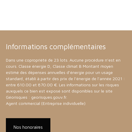
Informations complémentaires
Dans une copropriété de 23 lots. Aucune procédure n'est en
cours. Classe énergie D, Classe climat B Montant moyen
estimé des dépenses annuelles d'énergie pour un usage
standard, établi à partir des prix de l'énergie de l'année 2021 :
entre 610.00 et 870.00 €. Les informations sur les risques
auxquels ce bien est exposé sont disponibles sur le site
Géorisques : georisques.gouv.fr.
Agent commercial (Entreprise individuelle)
Nos honoraires