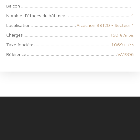
Balcon
1
Nombre d'étages du bâtiment
4
Localisation
Arcachon 33120 - Secteur 1
Charges
150
€ /mois
Taxe foncière
1 069
€ /an
Référence
VA1906