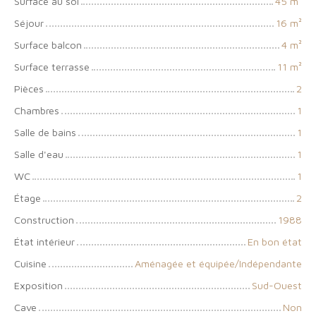
Surface au sol
45
m²
Séjour
16
m²
Surface balcon
4
m²
Surface terrasse
11
m²
Pièces
2
Chambres
1
Salle de bains
1
Salle d'eau
1
WC
1
Étage
2
Construction
1988
État intérieur
En bon état
Cuisine
Aménagée et équipée/Indépendante
Exposition
Sud-Ouest
Cave
Non