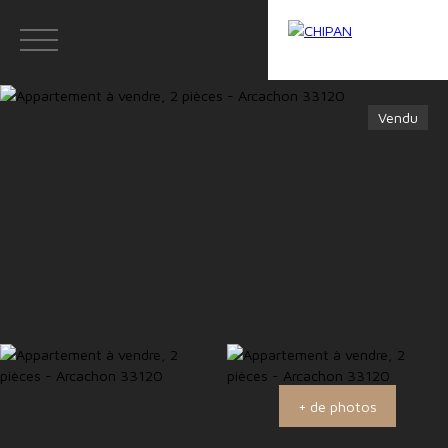
Vendu
ACCUEIL
ACHETER
VIAGER
LOUER
Estimation
07 82 89 74 74
+ de photos