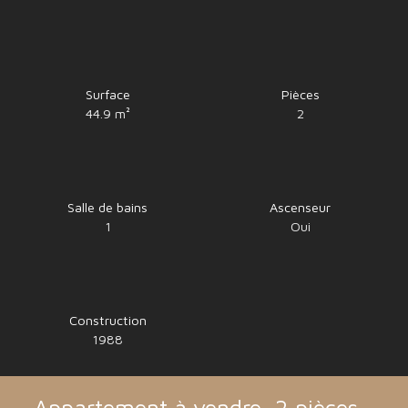
Surface
Pièces
44.9
m²
2
Salle de bains
Ascenseur
1
Oui
Construction
1988
Appartement à vendre, 2 pièces -