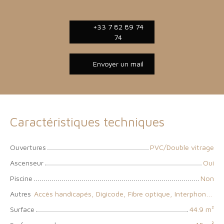
+33 7 82 89 74
74
Envoyer un mail
Caractéristiques techniques
Ouvertures
PVC/Double vitrage
Ascenseur
Oui
Piscine
Non
Autres
Accès handicapés, Digicode, Fibre optique, Interphone, Local à vélo, Portail motorisé
Surface
44.9
m²