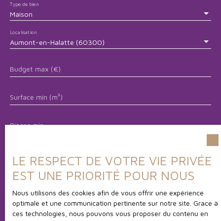
Type de bien
Maison
Localisation
Aumont-en-Halatte (60300)
Budget max (€)
Surface min (m²)
Pièces min
J'accepte le traitement de mes données personnelles
LE RESPECT DE VOTRE VIE PRIVÉE
conformément au RGPD. Si vous ne souhaitez pas faire
EST UNE PRIORITÉ POUR NOUS
l'objet de prospection commerciale par voie
téléphonique, vous pouvez vous inscrire gratuitement
Nous utilisons des cookies afin de vous offrir une expérience
sur la liste d'opposition au démarchage téléphonique,
optimale et une communication pertinente sur notre site. Grace à
prévu par l'article L223-1 du code de la consommation,
ces technologies, nous pouvons vous proposer du contenu en
sur le site Internet www.bloctel.gouv.fr ou par courrier