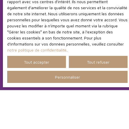
rapport avec vos centres d'intérêt. Ils nous permettent
adressé à :
également d'améliorer la qualité de nos services et la convivialité
de notre site internet. Nous utiliserons uniquement les données
Société Worldline, Service Bloctel, CS 61311, 41013
personnelles pour lesquelles vous avez donné votre accord. Vous
BLOIS CEDEX.
pouvez les modifier à n'importe quel moment via la rubrique
″Gérer les cookies″ en bas de notre site, à l'exception des
Pour en savoir plus sur le traitement de vos données
cookies essentiels à son fonctionnement. Pour plus
personnelles, veuillez consulter notre
politique de
d'informations sur vos données personnelles, veuillez consulter
confidentialité
.
notre politique de confidentialité
.
Tout accepter
Tout refuser
Recevoir des annonces
Personnaliser
JE RECHERCHE UN BIEN