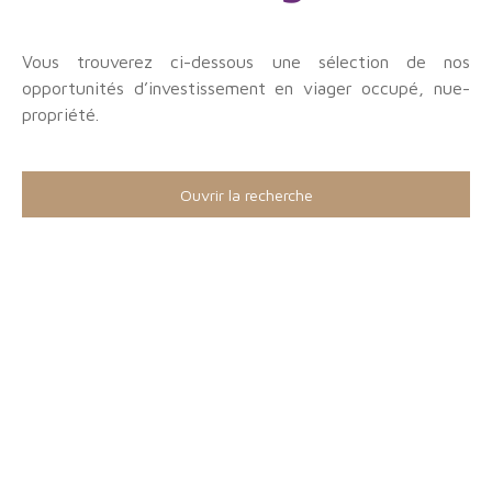
Vous trouverez ci-dessous une sélection de nos
opportunités d’investissement en viager occupé, nue-
propriété.
Ouvrir la recherche
Type d'offre
Viager
Type de bien
Maison
Localisation
Aumont-en-Halatte (60300)
Budget max (€)